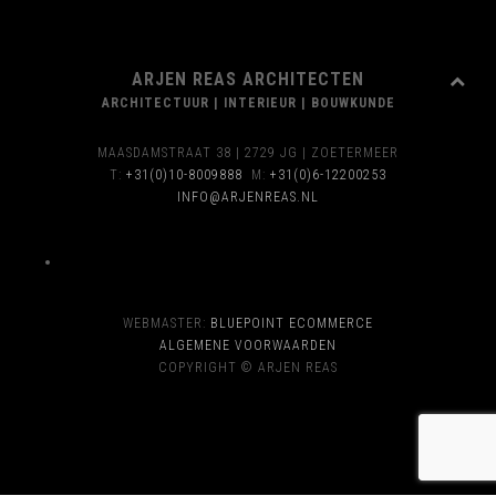
ARJEN REAS ARCHITECTEN
ARCHITECTUUR | INTERIEUR | BOUWKUNDE
MAASDAMSTRAAT 38 | 2729 JG | ZOETERMEER
T:
+31(0)10-8009888
M:
+31(0)6-12200253
INFO@ARJENREAS.NL
WEBMASTER:
BLUEPOINT ECOMMERCE
ALGEMENE VOORWAARDEN
COPYRIGHT © ARJEN REAS